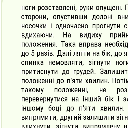
ноги розставлені, руки опущені. 
сторони, опустивши долоні вн
носочки і одночасно прогнути с
вдихаючи. На видиху прийн
положення. Така вправа необхі
до 5 разів. Далі лягти на бік, до
спинка немовляти, зігнути ног
притиснути до грудей. Залиши
положенні до п'яти хвилин. Поті
такому положенні, не розп
перевернутися на інший бік і 
іншому боці до п'яти хвилин.
випрямити, другий залишити зігн
вдихнути, зігнути випрямлену но