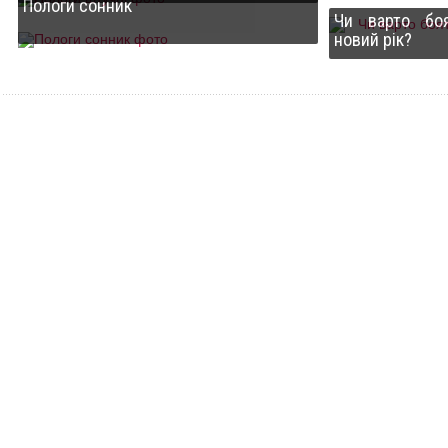
Пологи сонник
Чи варто бо
новий рік?