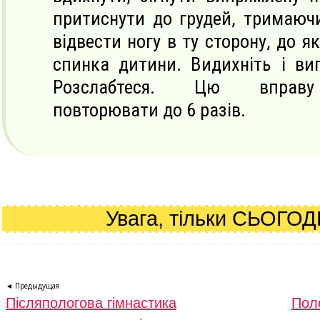
притиснути до грудей, тримаючи
відвести ногу в ту сторону, до я
спинка дитини. Видихніть і ви
Розслабтеся. Цю вправу
повторювати до 6 разів.
Увага, тільки СЬОГОД
◄ Предыдущая
Післяпологова гімнастика
Поло