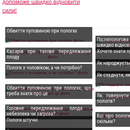
допоможе швидко відновити
сили!
Обвиття пуповиною при пологах
Післяпологов
швидко віднов
Хочете знати п
Кесарів при тазове передлежання
плоду
Як народжуєть
Пологи з чоловіком, а чи потрібно?
Як схуднути, я
Обвиття пуповиною при пологах, що
треба знати про це
Як повернути
пологів?
Головне передлежання плода -
небезпека чи загроза?
Всі про полог
Пологи штучні
скільки?