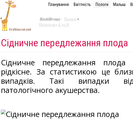
Планування
Вагітність
Пологи
Малыш
В
Пологи
»
ЖірафЖурнал
»
Пологи від А до Я
Сідничне передлежання плода
Сідничне передлежання плода
рідкісне. За статистикою це близ
випадків. Такі випадки ві
патологічного акушерства.