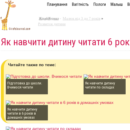
Планування
Вагітність
Пологи
Малыш
В
Малюк від 3 до 7 років
»
ЖірафЖурнал
»
Розвиток дитини
Як навчити дитину читати 6 рок
Читайте также по теме:
Підготовка до школи.
Як навчити дитину
Вчимося читати
читати по складах
Як навчити дитину
читати в 6 років в
домашніх умовах