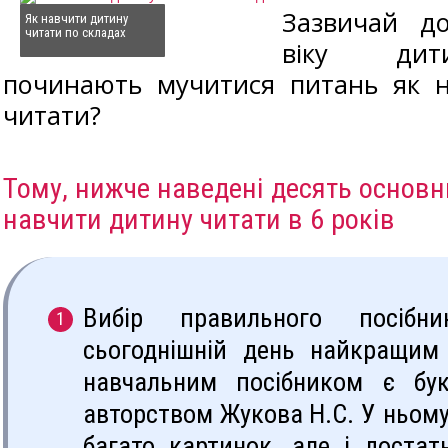
Зазвичай до
Як навчити дитину
читати по складах
віку дит
починають мучитися питань як 
читати?
Тому, нижче наведені десять основн
навчити дитину читати в 6 років
Вибір правильного посібн
сьогоднішній день найкращи
навчальним посібником є бу
авторством Жукова Н.С. У ньому
багато картинок, але і достат