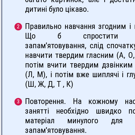
дитині було цікаво.
Правильно навчання згодним і 
Що б спростити п
запам'ятовування, слід спочатк
навчити твердим гласним (А, О, 
потім вчити твердим дзвінким
(Л, М), і потім вже шиплячі і гл
(Ш, Ж, Д, Т , К)
Повторення. На кожному нас
занятті необхідно швидко п
матеріал минулого для к
запам'ятовування.