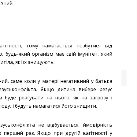
ивний.
ітності, тому намагається позбутися від
, будь-який організм має свій імунітет, який
итіла, які їх знищують.
>
зний, саме коли у матері негативний у батька
зуськонфлікта. Якщо дитина вибере резус
м буде реагувати на нього, як на загрозу і
лоду, і будуть намагатися його знищити.
зуськонфлікта не відбувається, ймовірність
в перший раз. Якщо при другій вагітності у