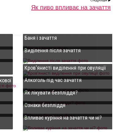
Следующая ▶
Як пиво впливає на зачаття
Баня і зачаття
Виділення після зачаття
Кров'янисті виділення при овуляції
Алкоголь під час зачаття
ової
Як лікувати безпліддя?
Ознаки безпліддя
Впливає куріння на зачаття чи ні?