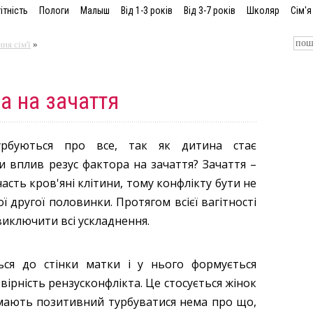
ітність
Пологи
Малыш
Від 1-3 років
Від 3-7 років
Школяр
Сім'я
ня сім'ї
»
а на зачаття
турбуються про все, так як дитина стає
и вплив резус фактора на зачаття? Зачаття –
асть кров'яні клітини, тому конфлікту бути не
ї другої половинки. Протягом всієї вагітності
виключити всі ускладнення.
ся до стінки матки і у нього формується
вірність рензусконфлікта. Це стосується жінок
 мають позитивний турбуватися нема про що,