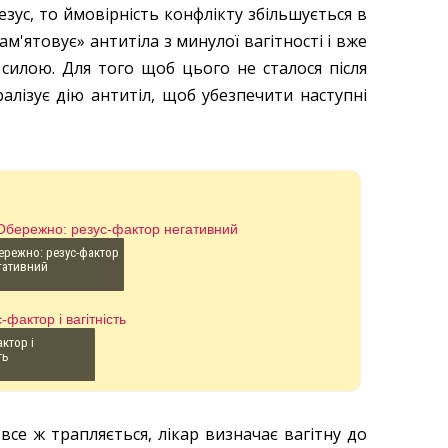
зус, то ймовірність конфлікту збільшується в
ам'ятовує» антитіла з минулої вагітності і вже
силою. Для того щоб цього не сталося після
ралізує дію антитіл, щоб убезпечити наступні
ережно: резус-фактор
гативний
актор і
ть
все ж трапляється, лікар визначає вагітну до