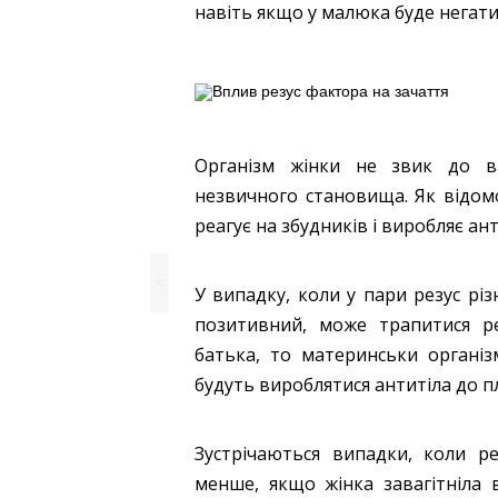
навіть якщо у малюка буде негат
Організм жінки не звик до ваг
незвичного становища. Як відомо
реагує на збудників і виробляє ант
<
У випадку, коли у пари резус рі
позитивний, може трапитися ре
батька, то материнськи організ
будуть вироблятися антитіла до п
Зустрічаються випадки, коли ре
менше, якщо жінка завагітніла 