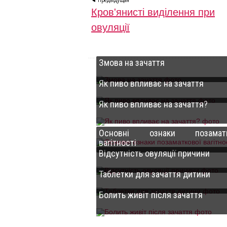
◄ Предыдущая
Кров'янисті виділення при
овуляції
Змова на зачаття
Як пиво впливає на зачаття
Як пиво впливає на зачаття?
Основні ознаки позаматк
вагітності
Відсутність овуляції причини
Таблетки для зачаття дитини
Болить живіт після зачаття