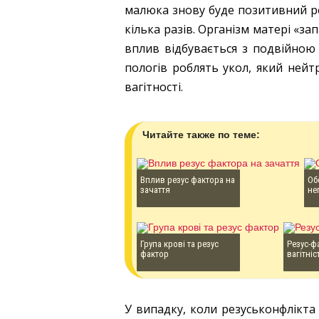
малюка знову буде позитивний ре
кілька разів. Організм матері «зап
вплив відбувається з подвійною 
пологів роблять укол, який нейт
вагітності.
Читайте также по теме:
Вплив резус фактора на
Об
зачаття
не
Група крові та резус
Резус-ф
фактор
вагітніс
У випадку, коли резуськонфлікта 