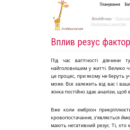
Планування
Ваг
Плануван
ЖірафЖурнал
»
Проблеми із зачаттям
Вплив резус фактор
Під час вагітності дівчини 
найголовнішим у житті. Велико ч
це процес, при якому не беруть уч
може. Все залежить від вас і вашо
жінка постійно здає аналізи, щоб 
Вже коли ембріон прикріплюєть
кровопостачання, з'являється ймо
мають негативний резус. Ті, хто