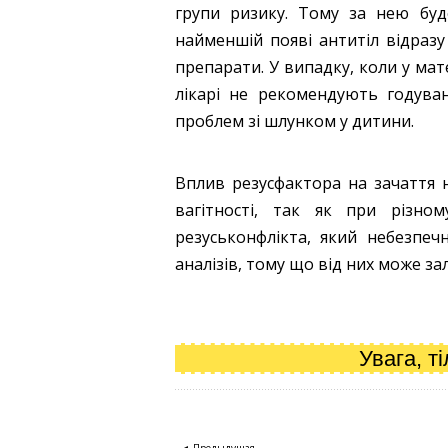
групи ризику. Тому за нею буд
найменшій появі антитіл відразу
препарати. У випадку, коли у ма
лікарі не рекомендують годува
проблем зі шлунком у дитини.
Вплив резусфактора на зачаття н
вагітності, так як при різно
резуськонфлікта, який небезпеч
аналізів, тому що від них може 
Увага, т