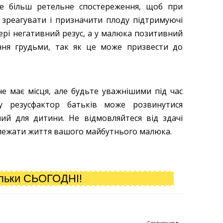
е більш ретельне спостереження, щоб при
 зреагувати і призначити плоду підтримуючі
тері негативний резус, а у малюка позитивний
ння грудьми, так як це може призвести до
е має місця, але будьте уважнішими під час
му резусфактор батьків може розвинутися
ний для дитини. Не відмовляйтеся від здачі
залежати життя вашого майбутнього малюка.
ільки СЬОГОДНІ!