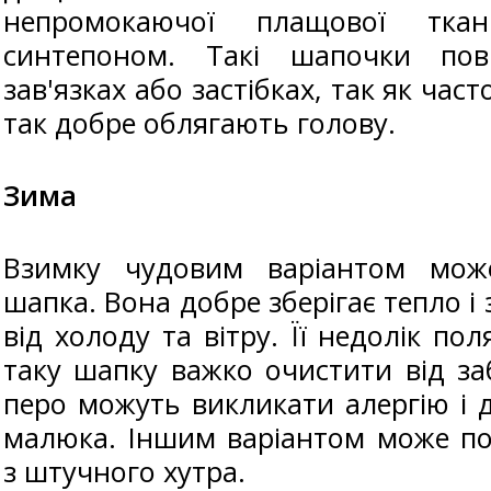
непромокаючої плащової ткан
синтепоном. Такі шапочки по
зав'язках або застібках, так як част
так добре облягають голову.
Зима
Взимку чудовим варіантом мож
шапка. Вона добре зберігає тепло і
від холоду та вітру. Її недолік по
таку шапку важко очистити від за
перо можуть викликати алергію і 
малюка. Іншим варіантом може п
з штучного хутра.