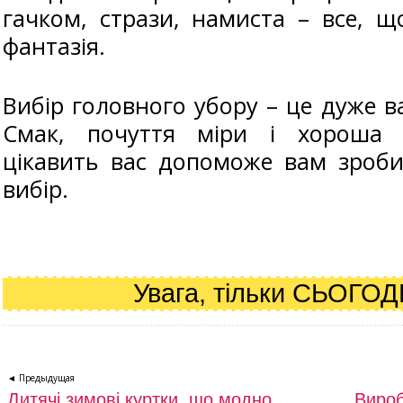
гачком, стрази, намиста – все, 
фантазія.
Вибір головного убору – це дуже ва
Смак, почуття міри і хороша 
цікавить вас допоможе вам зроб
вибір.
Увага, тільки СЬОГОД
◄ Предыдущая
Дитячі зимові куртки, що модно
Вироб