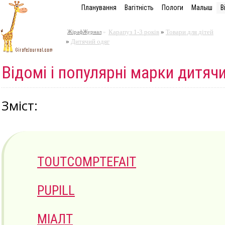
Планування
Вагітність
Пологи
Малыш
В
Карапуз 1-3 років
»
Товари для дітей
ЖірафЖурнал
»
»
Дитячий одяг
Відомі і популярні марки дитяч
Зміст:
ТOUTCOMPTEFAIT
PUPILL
МІАЛТ