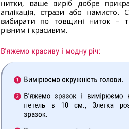
нитки, ваше виріб добре прикр
аплікація, стрази або намисто. 
вибирати по товщині ниток – т
рівним і красивим.
В'яжемо красиву і модну річ:
Вимірюємо окружність голови.
В'яжемо зразок і вимірюємо к
петель в 10 см., Злегка ро
зразок.