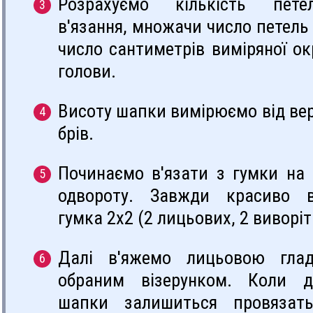
Розрахуємо кількість пет
в'язання, множачи число петель
число сантиметрів виміряної ок
голови.
Висоту шапки вимірюємо від вер
брів.
Починаємо в'язати з гумки на
одвороту. Завжди красиво в
гумка 2х2 (2 лицьових, 2 виворіт
Далі в'яжемо лицьовою гла
обраним візерунком. Коли д
шапки залишиться провязат