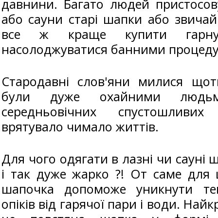
давнини. Багато людей пристосов
або сауни старі шапки або звичай
все ж краще купити гарн
насолоджуватися банними процед
Стародавні слов'яни милися щоти
були дуже охайними людь
середньовічних спустошливих
врятувало чимало життів.
Для чого одягати в лазні чи сауні 
і так дуже жарко ?! От саме для
шапочка допоможе уникнути теп
опіків від гарячої пари і води. Най