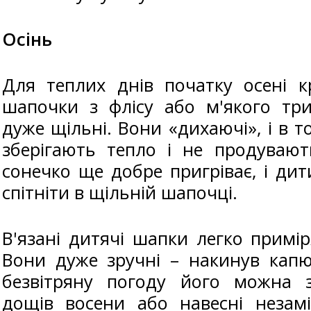
Осінь
Для теплих днів початку осені 
шапочки з флісу або м'якого тр
дуже щільні. Вони «дихаючі», і в т
зберігають тепло і не продувают
сонечко ще добре пригріває, і ди
спітніти в щільній шапочці.
В'язані дитячі шапки легко приміря
Вони дуже зручні – накинув капю
безвітряну погоду його можна 
дощів восени або навесні незам