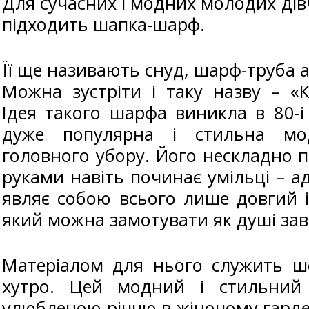
Для сучасних і модних молодих дівч
підходить шапка-шарф.
Її ще називають снуд, шарф-труба 
Можна зустріти і таку назву – «
Ідея такого шарфа виникла в 80-і
дуже популярна і стильна мо
головного убору. Його нескладно п
руками навіть починає умільці – 
являє собою всього лише довгий 
який можна замотувати як душі зав
Матеріалом для нього служить ше
хутро. Цей модний і стильний 
улюбленою річчю в жіночому гард