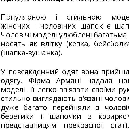
Популярною і стильною моде
жіночих і чоловічих шапок є шап
Чоловічі моделі улюблені багатьма 
носять як влітку (кепка, бейсболка
(шапка-вушанка).
У повсякденний одяг вона прийшл
одягу. Фірма Армані надала но
моделі. Її легко зв'язати своїми р
стильно виглядають в'язані чолові
дуже багато перейняли з чоловіч
беретики і шапочки з козирк
представницям прекрасної статі