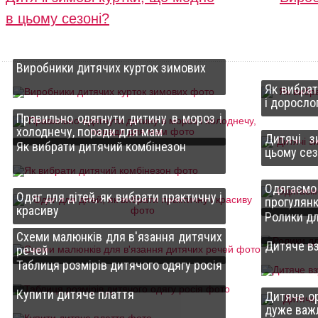
в цьому сезоні?
Виробники дитячих курток зимових
Як вибра
і доросло
Правильно одягнути дитину в мороз і
холоднечу, поради для мам
Дитячі з
Як вибрати дитячий комбінезон
цьому сез
Одягає
Одяг для дітей, як вибрати практичну і
прогулянку
красиву
Ролики дл
Схеми малюнків для в'язання дитячих
Дитяче вз
речей
Таблиця розмірів дитячого одягу росія
Купити дитяче плаття
Дитяче о
дуже важ